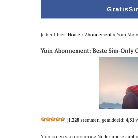
Spring
Door
Spring
Spring
naar
naar
naar
naar
de
de
de
de
hoofdnavigatie
hoofd
eerste
voettekst
inhoud
sidebar
Je bent hier:
Home
»
Abonnement
»
Yoin Abon
Yoin Abonnement: Beste Sim-Only G
(
1.228
stemmen, gemiddeld:
4,31
v
Yoin is een van oorsprong Nederlandse aanbi